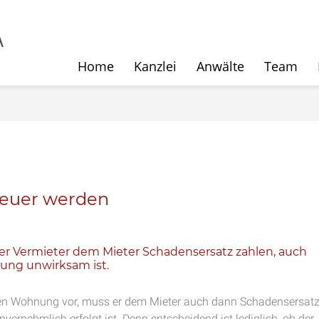
Home
Kanzlei
Anwälte
Team
teuer werden
er Vermieter dem Mieter Schadensersatz zahlen, auch
ung unwirksam ist.
eten Wohnung vor, muss er dem Mieter auch dann Schadensersat
ernehmlich erfolgt ist. Denn entscheidend ist lediglich, ob der