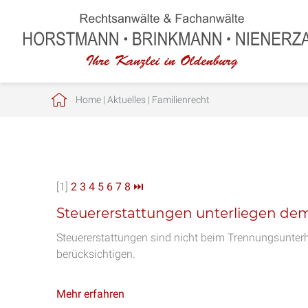
Home
|
Aktuelles
|
Familienrecht
[1]
2
3
4
5
6
7
8
⏭
Steuererstattungen unterliegen de
Steuererstattungen sind nicht beim Trennungsunter
berücksichtigen.
Mehr erfahren