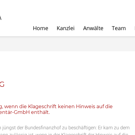
Home
Kanzlei
Anwälte
Team
KG
g, wenn die Klageschrift keinen Hinweis auf die
entär-GmbH enthält.
h jüngst der Bundesfinanzhof zu beschäftigen: Er kam zu dem
n zulässig ist, wenn in der Klageschrift der Hinweis auf die