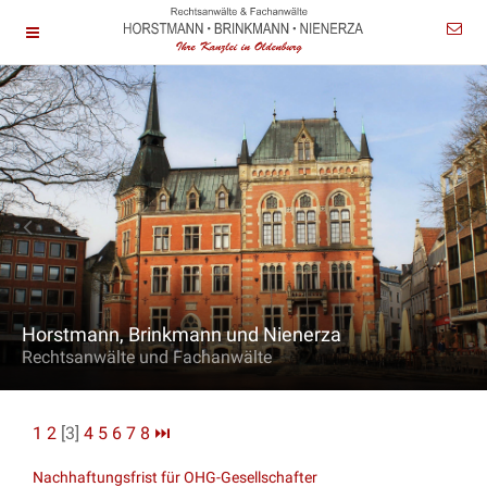
Horstmann, Brinkmann und Nienerza
Rechtsanwälte und Fachanwälte
1
2
[3]
4
5
6
7
8
⏭
Nachhaftungsfrist für OHG-Gesellschafter